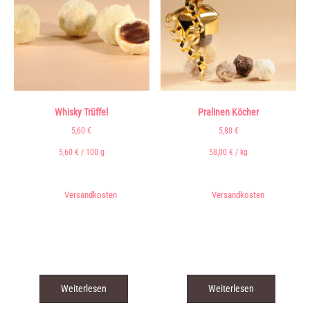
Whisky Trüffel
Pralinen Köcher
5,60
€
5,80
€
5,60
€
/
100
g
58,00
€
/
kg
inkl. 7 % MwSt.
inkl. 7 % MwSt.
zzgl.
Versandkosten
zzgl.
Versandkosten
Lieferzeit:
3 - 5 Tage* (* siehe
Lieferzeit:
3 - 5 Tage* (* siehe
Versandkosten)
Versandkosten)
Produkt enthält: 100
g
Produkt enthält: 0,1
kg
Weiterlesen
Weiterlesen