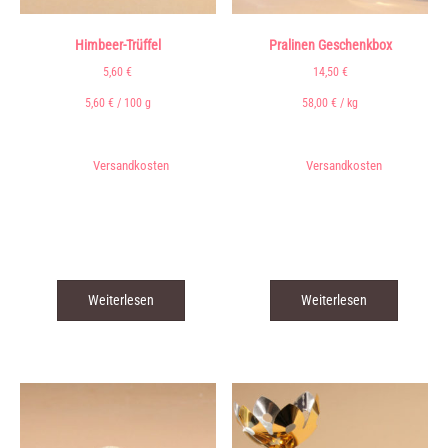
Himbeer-Trüffel
Pralinen Geschenkbox
5,60
€
14,50
€
5,60
€
/
100
g
58,00
€
/
kg
inkl. 7 % MwSt.
inkl. 7 % MwSt.
zzgl.
Versandkosten
zzgl.
Versandkosten
Lieferzeit:
3 - 5 Tage* (* siehe
Lieferzeit:
3 - 5 Tage* (* siehe
Versandkosten)
Versandkosten)
Produkt enthält: 100
g
Produkt enthält: 0,25
kg
Weiterlesen
Weiterlesen