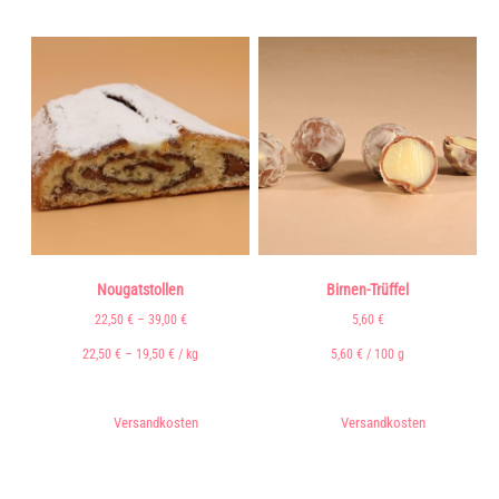
Nougatstollen
Birnen-Trüffel
22,50
€
–
39,00
€
5,60
€
22,50
€
–
19,50
€
/
kg
5,60
€
/
100
g
inkl. MwSt.
inkl. 7 % MwSt.
zzgl.
Versandkosten
zzgl.
Versandkosten
Lieferzeit:
3 - 5 Tage* (* siehe
Lieferzeit:
3 - 5 Tage* (* siehe
Versandkosten)
Versandkosten)