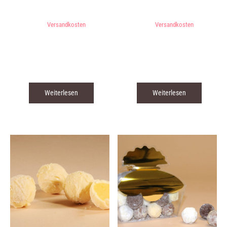
inkl. 7 % MwSt.
inkl. 7 % MwSt.
zzgl.
Versandkosten
zzgl.
Versandkosten
Lieferzeit:
3 - 5 Tage* (* siehe
Lieferzeit:
3 - 5 Tage* (* siehe
Versandkosten)
Versandkosten)
Produkt enthält: 1
kg
Produkt enthält: 100
g
Weiterlesen
Weiterlesen