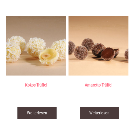
Kokos-Trüffel
Amaretto-Trüffel
Produkt enthält: 0,014
kg
Produkt enthält: 0,014
kg
Weiterlesen
Weiterlesen