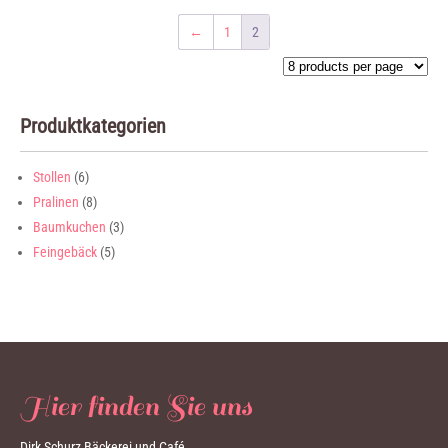
←
1
2
Produktkategorien
Stollen
(6)
Pralinen
(8)
Baumkuchen
(3)
Feingebäck
(5)
Hier finden Sie uns
Dirk Schurz Bäckerei und Café