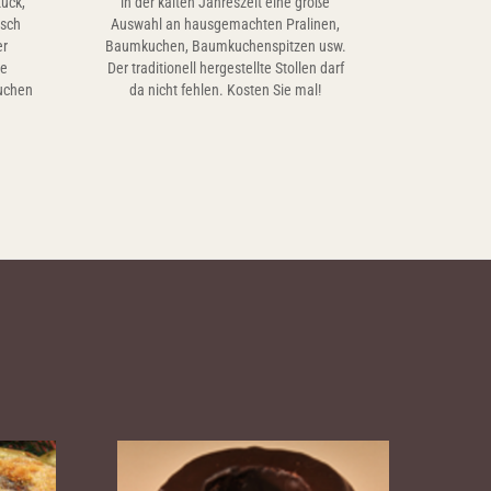
tück,
in der kalten Jahreszeit eine große
isch
Auswahl an hausgemachten Pralinen,
er
Baumkuchen, Baumkuchenspitzen usw.
ie
Der traditionell hergestellte Stollen darf
uchen
da nicht fehlen. Kosten Sie mal!