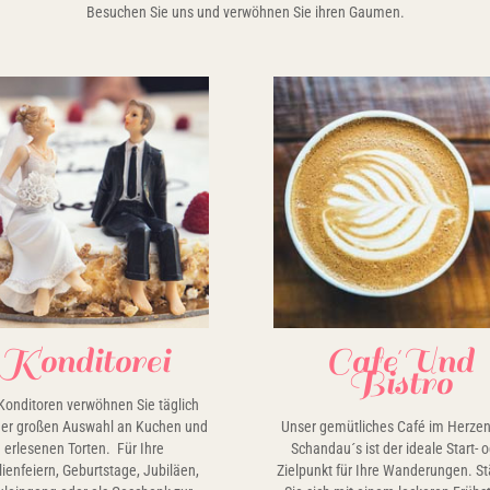
Besuchen Sie uns und verwöhnen Sie ihren Gaumen.
Konditorei
Cafe´und
Bistro
Konditoren verwöhnen Sie täglich
ner großen Auswahl an Kuchen und
Unser gemütliches Café im Herze
erlesenen Torten. Für Ihre
Schandau´s ist der ideale Start- 
ienfeiern, Geburtstage, Jubiläen,
Zielpunkt für Ihre Wanderungen. S