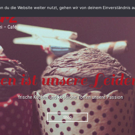
urz
n du die Website weiter nutzt, gehen wir von deinem Einverständnis a
ei – Café
n ist unsere Leide
frische Kuchen und köstliche Torten unsere Passion
Shop