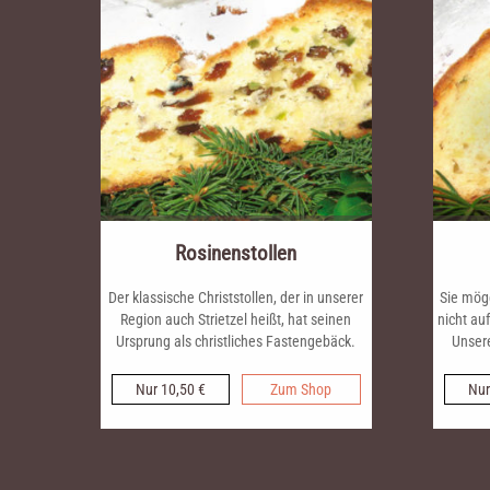
Rosinenstollen
Der klassische Christstollen, der in unserer
Sie mög
Region auch Strietzel heißt, hat seinen
nicht au
Ursprung als christliches Fastengebäck.
Unsere
Nur 10,50 €
Zum Shop
Nur